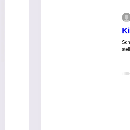
Blog
Was ist Kinderbetreuung?
K
Was kostet Kinderbetreuung?
Sch
Meine Familie
stel
Hier wohnen wir
Qualifizierung
Betreuungszeiten
Ziele meiner Betreuung
Eingewöhnung
Tagesablauf
Weiterbildung