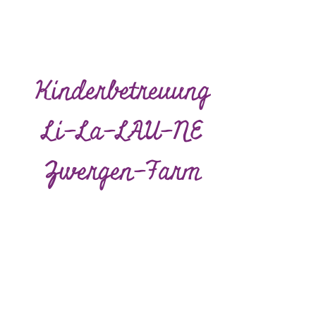
Kinderbetreuung
Li-La-LAU-NE
Zwergen-Farm