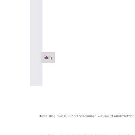
Gästebuch
Internet Seite
Adressen
Presse
blog
Home
Blog
Was ist Kinderbetreuung?
Was kostet Kinderbetreu