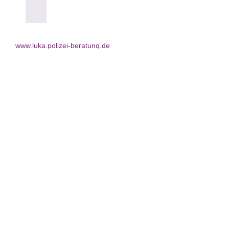
www.luka.polizei-beratung.de
www.fragfinn.de
www.blinde-kuh.de
www.grundschulpost.de
www.geolino.de
www.wdrmaus.de
www.notenmax.de